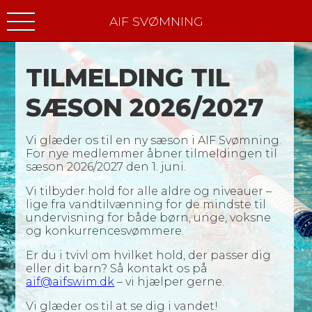
AIF SVØMNING
TILMELDING TIL
SÆSON 2026/2027
Vi glæder os til en ny sæson i AIF Svømning.
For nye medlemmer åbner tilmeldingen til
sæson 2026/2027 den 1. juni.
Vi tilbyder hold for alle aldre og niveauer –
lige fra vandtilvænning for de mindste til
undervisning for både børn, unge, voksne
og konkurrencesvømmere.
Er du i tvivl om hvilket hold, der passer dig
eller dit barn? Så kontakt os på
aif@aifswim.dk
– vi hjælper gerne.
Vi glæder os til at se dig i vandet!