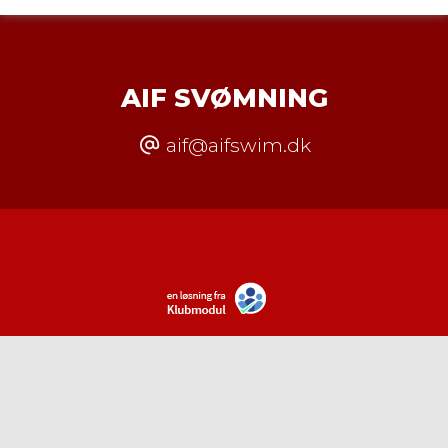
AIF SVØMNING
aif@aifswim.dk