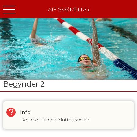
AIF SVØMNING
Begynder 2
Info
Dette er fra en afsluttet sæson.