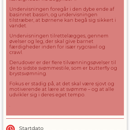
niveau og tryghed.
Undervisningen foregår i den dybe ende af
basinnet bassin, og undervisningen
Bemærk
tilstræber, at børnene kan begå sig sikkert i
Undervisningen foregår i den dybe ende af
vandet.
bassinet
Vandet i bassinet er 26-27 grader, hvilket
Undervisningen tilrettelægges, gennem
kan føles køligt for nogen børn. Vi anbefaler
øvelser og leg, der skal give barnet
derfor en våddragt for øget komfort og
færdigheder inden for især rygcrawl og
varme under undervisningen
crawl.
Forældre må ikke opholde sig i hallen under
Derudover er der flere tilvænningsøvelser til
undervisningen. Det er muligt at observere
de to sidste svømmestile, som er butterfly og
undervisningen enten fra midtergangen
brystsvømning.
eller fra opholdsrummet ved klublokalet
Fokus er stadig på, at det skal være sjovt og
motiverende at lære at svømme – og at alle
udvikler sig i deres eget tempo.
.
Startdato