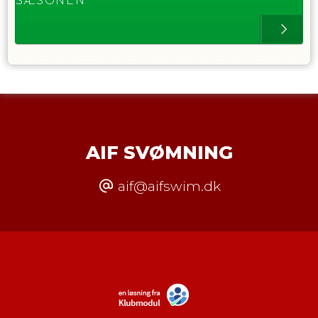
SÆSONEN
AIF SVØMNING
aif@aifswim.dk