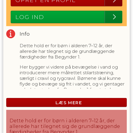
OPRET EN PROFIL
LOG IND
Info
Dette hold er for børn i alderen 7–12 år, der
allerede har tilegnet sig de grundlæggende
færdigheder fra Begynder 1.
Her bygger vi videre på bevægelse i vand og
introducerer mere målrettet stilartstræning,
særligt i crawl og rygcrawl. Børnene skal kunne
flyde og bevæge sig frit i vandet, og vi gentager
udvalgte øvelser fra Begynder 1 for at styrke
trygheden og skabe kontinuitet.
LÆS MERE
Fokus er stadig på, at det skal være sjovt og
motiverende at lære at svømme – og at alle
udvikler sig i deres eget tempo.
Dette hold er for børn i alderen 7–12 år, der
allerede har tilegnet sig de grundlæggende
Undervisningen følger DGI’s
færdigheder fra Begynder 1.
Svømmeskolekoncept og tilpasses børnenes