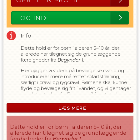
OPRET EN PROFIL
LOG IND
Info
Dette hold er for børn i alderen 5–10 år, der
allerede har tilegnet sig de grundlæggende
færdigheder fra
Begynder 1.
Her bygger vi videre på bevægelse i vand og
introducerer mere målrettet stilartstræning,
særligt i crawl og rygcrawl. Børnene skal kunne
flyde og bevæge sig frit i vandet, og vi gentager
udvalgte øvelser fra Begynder 1 for at styrke
trygheden og skabe kontinuitet.
LÆS MERE
Fokus er stadig på, at det skal være sjovt og
motiverende at lære at svømme – og at alle
udvikler sig i deres eget tempo.
Dette hold er for børn i alderen 5–10 år, der
allerede har tilegnet sig de grundlæggende
Undervisningen følger DGI’s
færdigheder fra
Begynder 1
.
Svømmeskolekoncept og tilpasses børnenes