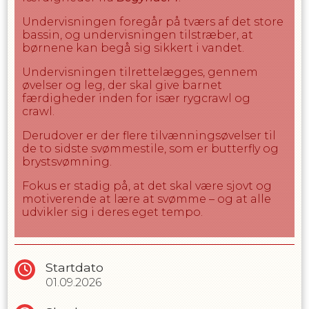
niveau og tryghed.
Undervisningen foregår på tværs af det store
bassin, og undervisningen tilstræber, at
Bemærk
børnene kan begå sig sikkert i vandet.
Undervisningen foregår i midten af bassinet
Vandet i bassinet er 26-27 grader, hvilket
Undervisningen tilrettelægges, gennem
kan føles køligt for nogen børn. Vi anbefaler
øvelser og leg, der skal give barnet
derfor en våddragt for øget komfort og
færdigheder inden for især rygcrawl og
varme under undervisningen
crawl.
Forældre må ikke opholde sig i hallen under
Derudover er der flere tilvænningsøvelser til
undervisningen. Det er muligt at observere
de to sidste svømmestile, som er butterfly og
undervisningen enten fra midtergangen
brystsvømning.
eller fra opholdsrummet ved klublokalet.
Fokus er stadig på, at det skal være sjovt og
motiverende at lære at svømme – og at alle
udvikler sig i deres eget tempo.
Startdato
01.09.2026