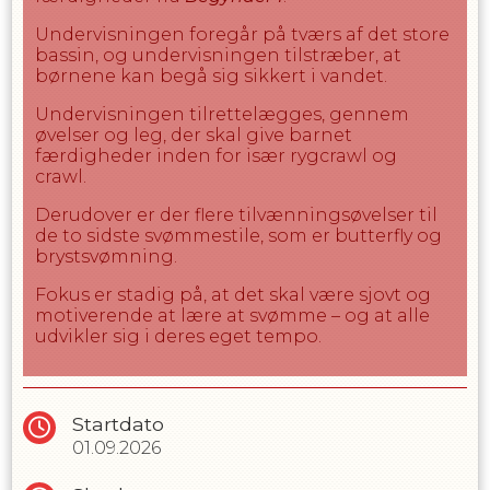
niveau og tryghed.
Undervisningen foregår på tværs af det store
bassin, og undervisningen tilstræber, at
Bemærk
børnene kan begå sig sikkert i vandet.
Undervisningen foregår i midten af bassinet
Vandet i bassinet er 26-27 grader, hvilket
Undervisningen tilrettelægges, gennem
kan føles køligt for nogen børn. Vi anbefaler
øvelser og leg, der skal give barnet
derfor en våddragt for øget komfort og
færdigheder inden for især rygcrawl og
varme under undervisningen
crawl.
Forældre må ikke opholde sig i hallen under
Derudover er der flere tilvænningsøvelser til
undervisningen. Det er muligt at observere
de to sidste svømmestile, som er butterfly og
undervisningen enten fra midtergangen
brystsvømning.
eller fra opholdsrummet ved klublokalet.
Fokus er stadig på, at det skal være sjovt og
motiverende at lære at svømme – og at alle
udvikler sig i deres eget tempo.
Startdato
01.09.2026