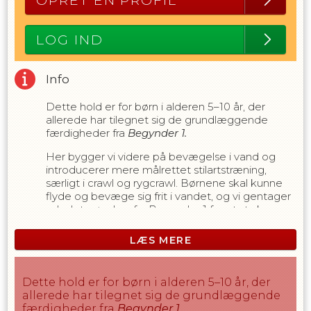
OPRET EN PROFIL
LOG IND
Info
Dette hold er for børn i alderen 5–10 år, der
allerede har tilegnet sig de grundlæggende
færdigheder fra
Begynder 1.
Her bygger vi videre på bevægelse i vand og
introducerer mere målrettet stilartstræning,
særligt i crawl og rygcrawl. Børnene skal kunne
flyde og bevæge sig frit i vandet, og vi gentager
udvalgte øvelser fra Begynder 1 for at styrke
trygheden og skabe kontinuitet.
LÆS MERE
Fokus er stadig på, at det skal være sjovt og
motiverende at lære at svømme – og at alle
udvikler sig i deres eget tempo.
Dette hold er for børn i alderen 5–10 år, der
allerede har tilegnet sig de grundlæggende
Undervisningen følger DGI’s
færdigheder fra
Begynder 1
.
Svømmeskolekoncept og tilpasses børnenes