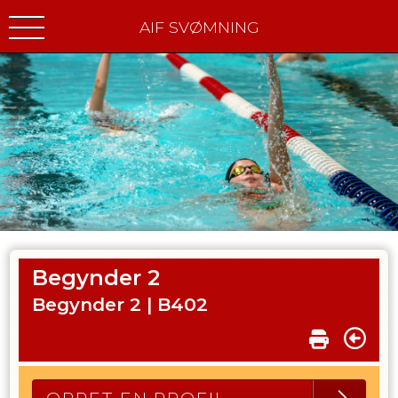
AIF SVØMNING
Begynder 2
Begynder 2 |
B402