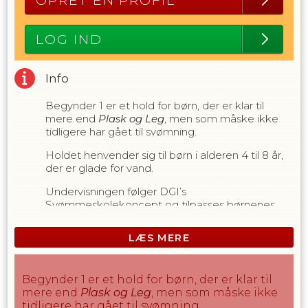
OPRET EN PROFIL
LOG IND
Info
Begynder 1 er et hold for børn, der er klar til
mere end
Plask og Leg
, men som måske ikke
tidligere har gået til svømning.
Holdet henvender sig til børn i alderen 4 til 8 år,
der er glade for vand.
Undervisningen følger DGI’s
Svømmeskolekoncept og tilpasses børnenes
niveau og tryghed.
LÆS MERE
Bemærk
Undervisningen foregår i den lave ende af
bassinet, hvor vanddybden er 90 cm
Begynder 1 er et hold for børn, der er klar til
Den anbefalede minimumshøjde for
mere end
Plask og Leg
, men som måske ikke
deltagere er 1 meter
tidligere har gået til svømning.