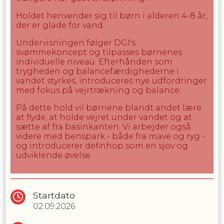
Vandet i bassinet er 26-27 grader, hvilket
Holdet henvender sig til børn i alderen 4-8 år,
kan føles køligt for nogen børn. Vi anbefaler
der er glade for vand.
derfor en våddragt for øget komfort og
varme under undervisningen
Undervisningen følger DGI's
Forældre må ikke opholde sig i hallen under
svømmekoncept og tilpasses børnenes
undervisningen. Det er muligt at observere
individuelle niveau. Efterhånden som
undervisningen enten fra midtergangen
trygheden og balancefærdighederne i
eller fra opholdsrummet ved klublokalet.
vandet styrkes, introduceres nye udfordringer
med fokus på vejrtrækning og balance.
På dette hold vil børnene blandt andet lære
at flyde, at holde vejret under vandet og at
sætte af fra basinkanten. Vi arbejder også
videre med benspark - både fra mave og ryg -
og introducerer definhop som en sjov og
udviklende øvelse.
Startdato
02.09.2026